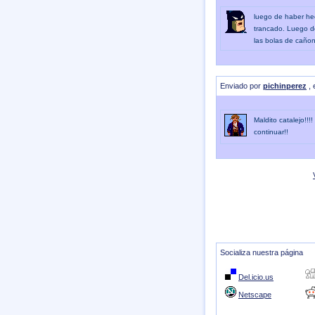
luego de haber hec
trancado. Luego de
las bolas de cañon
Enviado por
pichinperez
, 
Maldito catalejo!!
continuar!!
Socializa nuestra página
Del.icio.us
Netscape