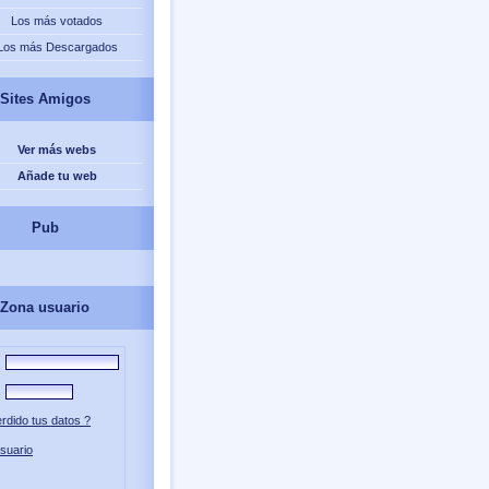
Los más votados
Los más Descargados
Sites Amigos
Ver más webs
Añade tu web
Pub
Zona usuario
rdido tus datos ?
suario