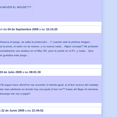
A MOVER EL MOUSE???
 el dia
04 de Septiembre 2009
a las
15:14:20
Arranca el juego, se salta la protección... Y cuando sale la primera imagen,
a la prota, el ratón no se mueve, y no suena nada... Algún consejo? He probado
 normalmente uso dosbox en el Mac G5, pero lo probé en el Pc, y nada... Que
e gustaba este juego...
19 de Julio 2009
a las
08:01:30
!lo jugue hace años!!no me acuerdo ni mierda igual..si al leer acerca del catalejo
sto mas adelante es donde hay una jaula d loro no?? hasta ahi llega mi memoria
 descargo me voy a jugar!!
ia
22 de Junio 2009
a las
21:44:52