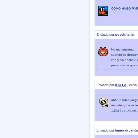
COMO HAGO PAR
Enviado por
pgschristian
,
No me funciona.... 
cuando se despiert
con y sin dosbox;
pena, con lo que m
Enviado por
KpLLo
, el dia
ahhh q buen juego!
recorde q fue mole
...jaja bue...ya se
Enviado por
lamorak
, el d