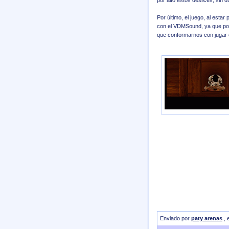
por alto estos deslices, sin d
Por último, el juego, al est
con el VDMSound, ya que por
que conformarnos con jugar c
Enviado por
paty arenas
, 