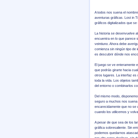
A todos nos suena el nombr
aventuras gráficas. Lost in 
gráficos digitalizados que se 
La historia se desenvuelve a
encuentra en lo que parece s
veintiuno. Ahora debe averig
comienza sin ningún tipo de 
es descubrir dónde nos enc
El juego se ve enteramente en
que podrás girarte hacia cua
otros lugares. La interfaz es
toda la vida. Los objetos tam
del entorno o combinarlos c
Del mismo modo, disponemos d
seguro a muchos nos suena 
encarecidamente que no se ut
cuando los utilicemos y vol
A pesar de que sea de los la
gráfica sobresaliente. Sin e
podemos quedarnos atascado