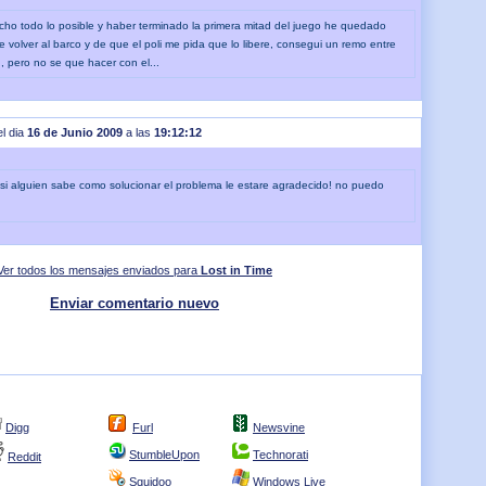
ho todo lo posible y haber terminado la primera mitad del juego he quedado
 volver al barco y de que el poli me pida que lo libere, consegui un remo entre
, pero no se que hacer con el...
el dia
16 de Junio 2009
a las
19:12:12
!! si alguien sabe como solucionar el problema le estare agradecido! no puedo
Ver todos los mensajes enviados para
Lost in Time
Enviar comentario nuevo
Digg
Furl
Newsvine
StumbleUpon
Technorati
Reddit
Squidoo
Windows Live