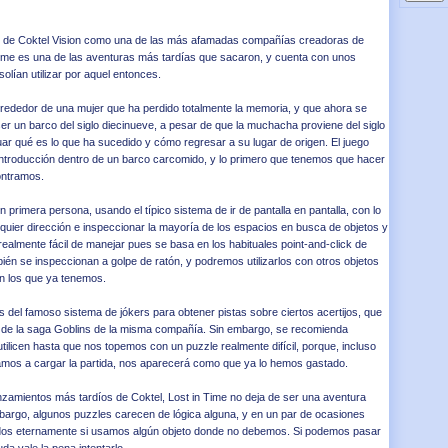
e de Coktel Vision como una de las más afamadas compañías creadoras de
Time es una de las aventuras más tardías que sacaron, y cuenta con unos
solían utilizar por aquel entonces.
lrededor de una mujer que ha perdido totalmente la memoria, y que ahora se
er un barco del siglo diecinueve, a pesar de que la muchacha proviene del siglo
uar qué es lo que ha sucedido y cómo regresar a su lugar de origen. El juego
introducción dentro de un barco carcomido, y lo primero que tenemos que hacer
ontramos.
 primera persona, usando el típico sistema de ir de pantalla en pantalla, con lo
lquier dirección e inspeccionar la mayoría de los espacios en busca de objetos y
 realmente fácil de manejar pues se basa en los habituales point-and-click de
bién se inspeccionan a golpe de ratón, y podremos utilizarlos con otros objetos
on los que ya tenemos.
el famoso sistema de jókers para obtener pistas sobre ciertos acertijos, que
de la saga Goblins de la misma compañía. Sin embargo, se recomienda
ilicen hasta que nos topemos con un puzzle realmente difícil, porque, incluso
vamos a cargar la partida, nos aparecerá como que ya lo hemos gastado.
nzamientos más tardíos de Coktel, Lost in Time no deja de ser una aventura
mbargo, algunos puzzles carecen de lógica alguna, y en un par de ocasiones
s eternamente si usamos algún objeto donde no debemos. Si podemos pasar