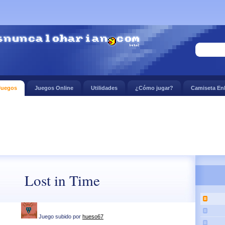
Juegos
Juegos Online
Utilidades
¿Cómo jugar?
Camiseta En
Lost in Time
Juego subido por
hueso67