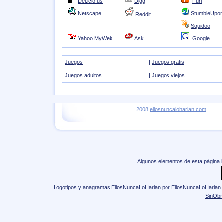
Del.icio.us
Digg
Furl
Netscape
StumbleUpo
Reddit
Squidoo
Yahoo MyWeb
Ask
Google
Juegos
|
Juegos gratis
Juegos adultos
|
Juegos viejos
2008
ellosnuncaloharian.com
Algunos elementos de esta página
Logotipos y anagramas EllosNuncaLoHarian
por
EllosNuncaLoHarian
SinObr