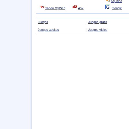
Squidoo
Yahoo MyWeb
Ask
Google
Juegos
|
Juegos gratis
Juegos adultos
|
Juegos viejos