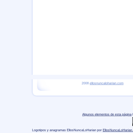
2008
ellosnuncaloharian.com
Algunos elementos de esta página
Logotipos y anagramas EllosNuncaLoHarian
por
EllosNuncaLoHarian