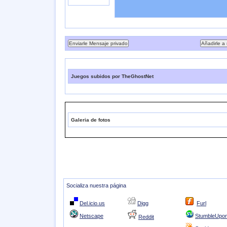
Juegos subidos por TheGhostNet
Galeria de fotos
Socializa nuestra página
Del.icio.us
Digg
Furl
Netscape
StumbleUpo
Reddit