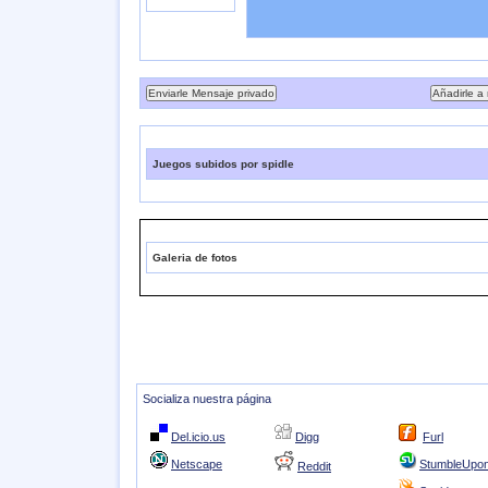
Juegos subidos por spidle
Galeria de fotos
Socializa nuestra página
Del.icio.us
Digg
Furl
Netscape
StumbleUpo
Reddit