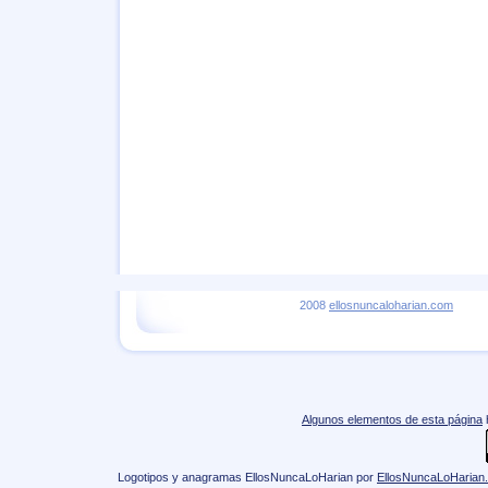
2008
ellosnuncaloharian.com
Algunos elementos de esta página
Logotipos y anagramas EllosNuncaLoHarian
por
EllosNuncaLoHarian