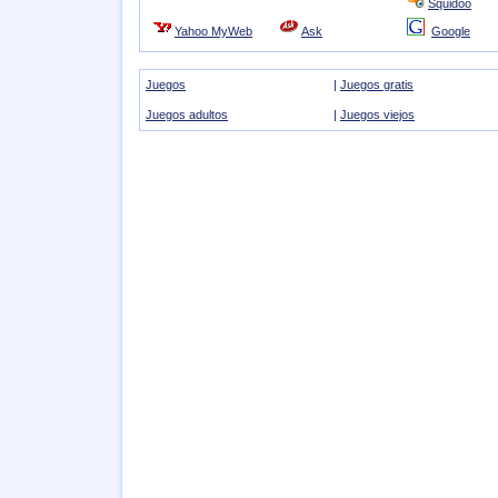
Squidoo
Yahoo MyWeb
Ask
Google
Juegos
|
Juegos gratis
Juegos adultos
|
Juegos viejos