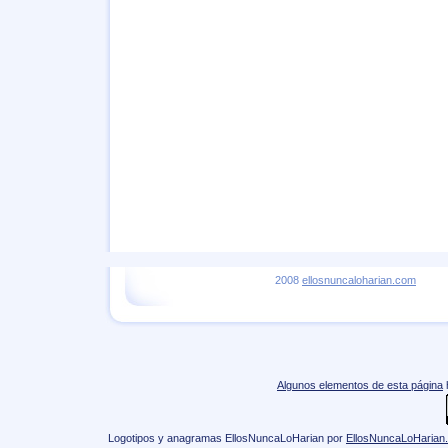
2008
ellosnuncaloharian.com
Algunos elementos de esta página
Logotipos y anagramas EllosNuncaLoHarian
por
EllosNuncaLoHarian