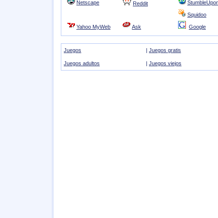
Netscape
StumbleUpo
Reddit
Squidoo
Yahoo MyWeb
Ask
Google
Juegos
|
Juegos gratis
Juegos adultos
|
Juegos viejos