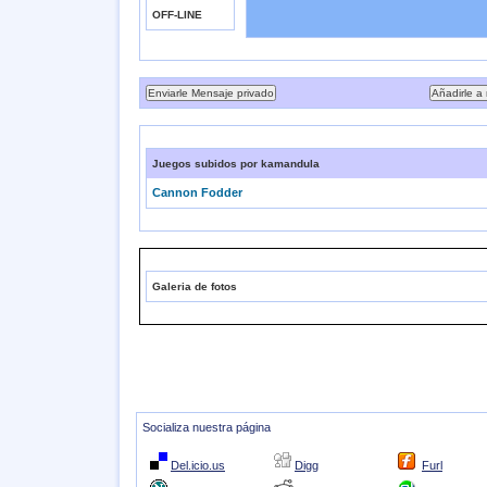
OFF-LINE
Juegos subidos por kamandula
Cannon Fodder
Galeria de fotos
Socializa nuestra página
Del.icio.us
Digg
Furl