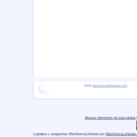
2008
ellosnuncaloharian.com
Algunos elementos de esta página
Logotipos y anagramas EllosNuncaLoHarian
por
EllosNuncaLoHarian