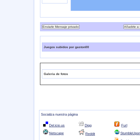
Juegos subidos por gaston00
Galeria de fotos
Socializa nuestra página
Del.icio.us
Digg
Furl
Netscape
StumbleUpo
Reddit