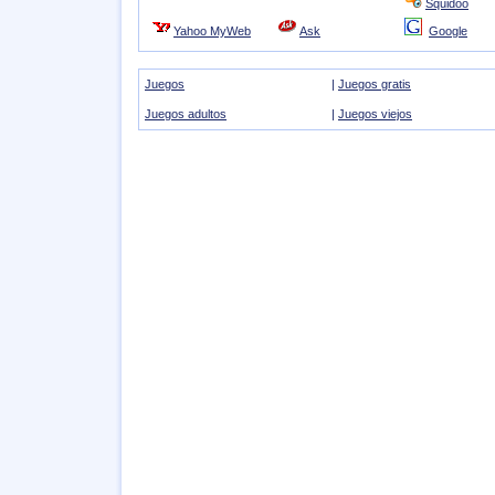
Squidoo
Yahoo MyWeb
Ask
Google
Juegos
|
Juegos gratis
Juegos adultos
|
Juegos viejos