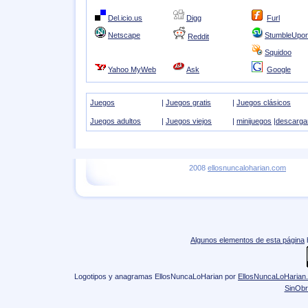
Del.icio.us
Digg
Furl
Netscape
StumbleUpo
Reddit
Squidoo
Yahoo MyWeb
Ask
Google
Juegos
|
Juegos gratis
|
Juegos clásicos
Juegos adultos
|
Juegos viejos
|
minijuegos
|
descarga
2008
ellosnuncaloharian.com
Algunos elementos de esta página
Logotipos y anagramas EllosNuncaLoHarian
por
EllosNuncaLoHarian
SinObr