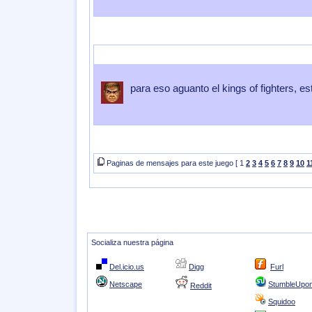
Enviado por
mix136
Enviado el
05 de Mayo 2007
a las
20:54:02
para eso aguanto el kings of fighters, 
Paginas de mensajes para este juego [ 1
2
3
4
5
6
7
8
9
10
1
Socializa nuestra página
Del.icio.us
Digg
Furl
Netscape
StumbleUpo
Reddit
Squidoo