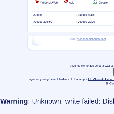
Yahoo MyWeb
Ask
Google
Juegos
|
Juegos gratis
Juegos adultos
|
Juegos viejos
2008
ellosnuncaloharian.com
Algunos elementos de esta página
Logotipos y anagramas EllosNuncaLoHarian
por
EllosNuncaLoHarian
SinObr
Warning
: Unknown: write failed: Di