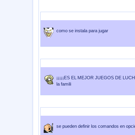
Enviado por
SUSCOLEGA
Enviado el
17 de Junio 2007
a las
23:
como se instala para jugar
Enviado por
GASTOLA
Enviado el
12 de Mayo 2007
a las
04:31:
¡¡¡¡¡ES EL MEJOR JUEGOS DE LUCHA
la famili
Enviado por
Pisuke98
Enviado el
10 de Mayo 2007
a las
12:32:1
se pueden definir los comandos en opci