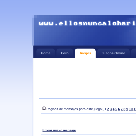
Home
Foro
Juegos
Juegos Online
Paginas de mensajes para este juego [ 1
2
3
4
5
6
7
8
9
10
1
Enviar nuevo mensaje