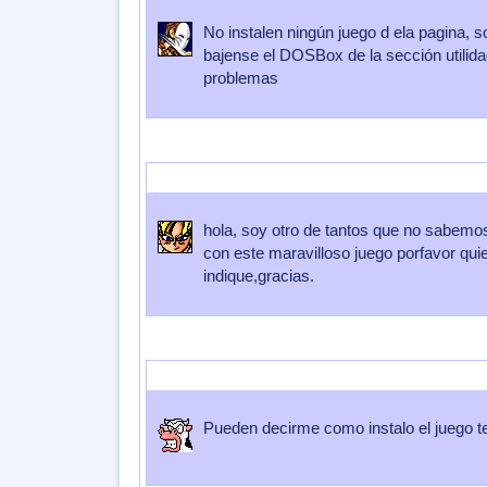
No instalen ningún juego d ela pagina, s
bajense el DOSBox de la sección utilidad
problemas
Enviado por
villeriche
Enviado el
07 de Octubre 2007
a las
14:4
hola, soy otro de tantos que no sabemo
con este maravilloso juego porfavor qui
indique,gracias.
Enviado por
jantonioma
Enviado el
01 de Septiembre 2007
a la
Pueden decirme como instalo el juego t