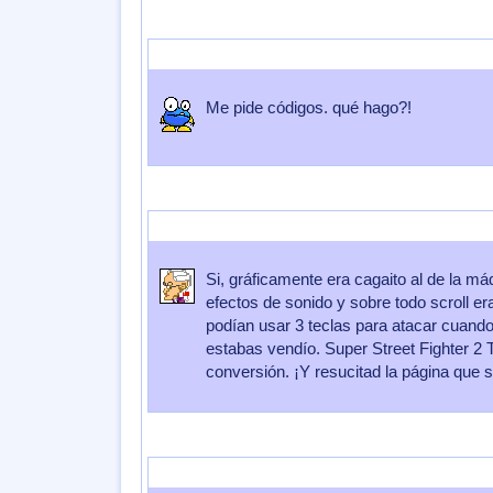
Enviado por
_BlankIta_
Enviado el
03 de Julio 2016
a las
08:23:
Me pide códigos. qué hago?!
Enviado por
Cortina
Enviado el
29 de Diciembre 2011
a las
22:0
Si, gráficamente era cagaito al de la m
efectos de sonido y sobre todo scroll 
podían usar 3 teclas para atacar cuando 
estabas vendío. Super Street Fighter 2 
conversión. ¡Y resucitad la página que 
Enviado por
lord kaede
Enviado el
17 de Diciembre 2007
a las
2