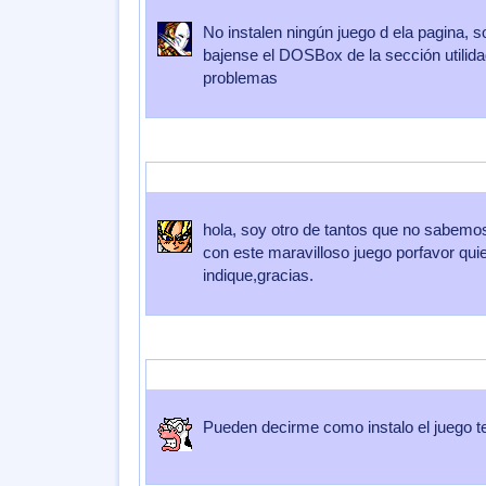
No instalen ningún juego d ela pagina, s
bajense el DOSBox de la sección utilidad
problemas
Enviado por
villeriche
Enviado el
07 de Octubre 2007
a las
14:4
hola, soy otro de tantos que no sabemo
con este maravilloso juego porfavor qui
indique,gracias.
Enviado por
jantonioma
Enviado el
01 de Septiembre 2007
a la
Pueden decirme como instalo el juego t