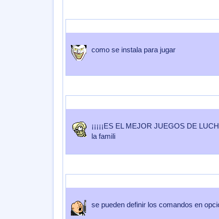
Enviado por
SUSCOLEGA
Enviado el
17 de Junio 2007
a las
23:
como se instala para jugar
Enviado por
GASTOLA
Enviado el
12 de Mayo 2007
a las
04:31:
¡¡¡¡¡ES EL MEJOR JUEGOS DE LUCHA
la famili
Enviado por
Pisuke98
Enviado el
10 de Mayo 2007
a las
12:32:1
se pueden definir los comandos en opci