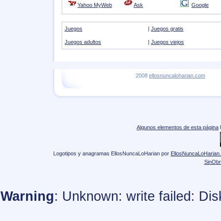
Yahoo MyWeb
Ask
Google
Juegos
|
Juegos gratis
Juegos adultos
|
Juegos viejos
2008
ellosnuncaloharian.com
Algunos elementos de esta página
Logotipos y anagramas EllosNuncaLoHarian
por
EllosNuncaLoHarian
SinObr
Warning
: Unknown: write failed: Di