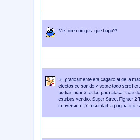
Enviado por
_BlankIta_
Enviado el
03 de Julio 2016
a las
08:23:
Me pide códigos. qué hago?!
Enviado por
Cortina
Enviado el
29 de Diciembre 2011
a las
22:0
Si, gráficamente era cagaito al de la m
efectos de sonido y sobre todo scroll 
podían usar 3 teclas para atacar cuando 
estabas vendío. Super Street Fighter 2 
conversión. ¡Y resucitad la página que 
Enviado por
lord kaede
Enviado el
17 de Diciembre 2007
a las
2