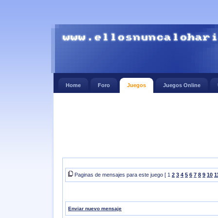
Home
Foro
Juegos
Juegos Online
Paginas de mensajes para este juego [ 1
2
3
4
5
6
7
8
9
10
1
Enviar nuevo mensaje