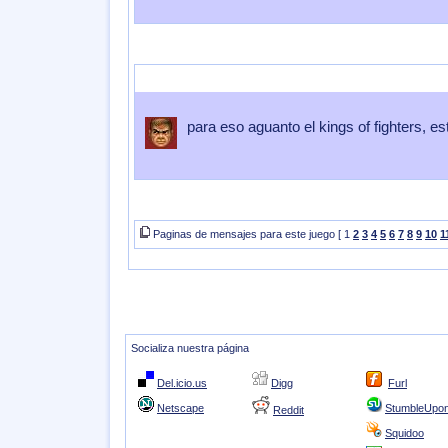
Enviado por
mix136
Enviado el
05 de Mayo 2007
a las
20:54:02
para eso aguanto el kings of fighters, 
Paginas de mensajes para este juego [ 1
2
3
4
5
6
7
8
9
10
1
Socializa nuestra página
Del.icio.us
Digg
Furl
Netscape
StumbleUpo
Reddit
Squidoo