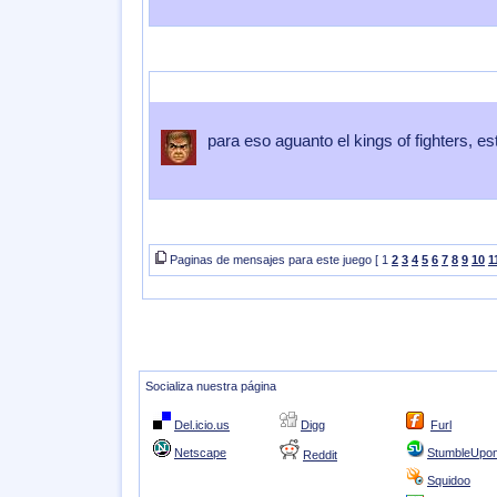
Enviado por
mix136
Enviado el
05 de Mayo 2007
a las
20:54:02
para eso aguanto el kings of fighters, 
Paginas de mensajes para este juego [ 1
2
3
4
5
6
7
8
9
10
1
Socializa nuestra página
Del.icio.us
Digg
Furl
Netscape
StumbleUpo
Reddit
Squidoo