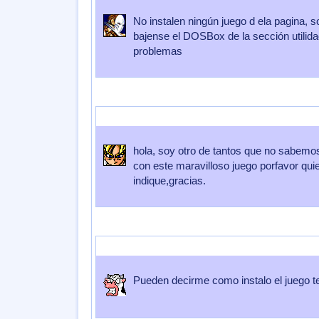
No instalen ningún juego d ela pagina, s
bajense el DOSBox de la sección utilidad
problemas
Enviado por
villeriche
Enviado el
07 de Octubre 2007
a las
14:4
hola, soy otro de tantos que no sabemo
con este maravilloso juego porfavor qui
indique,gracias.
Enviado por
jantonioma
Enviado el
01 de Septiembre 2007
a la
Pueden decirme como instalo el juego t