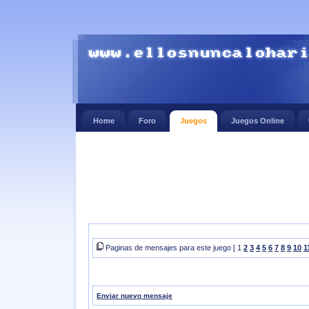
Home
Foro
Juegos
Juegos Online
Paginas de mensajes para este juego [ 1
2
3
4
5
6
7
8
9
10
1
Enviar nuevo mensaje