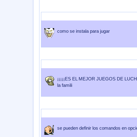
Enviado por
SUSCOLEGA
Enviado el
17 de Junio 2007
a las
23:
como se instala para jugar
Enviado por
GASTOLA
Enviado el
12 de Mayo 2007
a las
04:31:
¡¡¡¡¡ES EL MEJOR JUEGOS DE LUCHA
la famili
Enviado por
Pisuke98
Enviado el
10 de Mayo 2007
a las
12:32:1
se pueden definir los comandos en opci