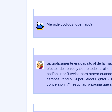
Enviado por
_BlankIta_
Enviado el
03 de Julio 2016
a las
08:23:
Me pide códigos. qué hago?!
Enviado por
Cortina
Enviado el
29 de Diciembre 2011
a las
22:0
Si, gráficamente era cagaito al de la m
efectos de sonido y sobre todo scroll 
podían usar 3 teclas para atacar cuando 
estabas vendío. Super Street Fighter 2 
conversión. ¡Y resucitad la página que 
Enviado por
lord kaede
Enviado el
17 de Diciembre 2007
a las
2