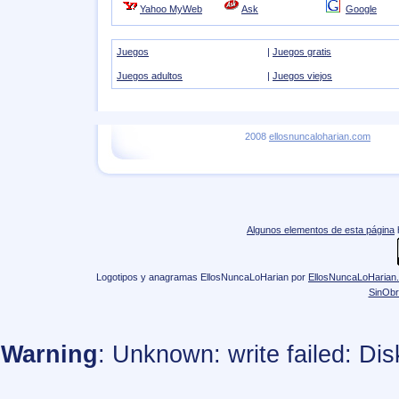
Yahoo MyWeb
Ask
Google
Juegos
|
Juegos gratis
Juegos adultos
|
Juegos viejos
2008
ellosnuncaloharian.com
Algunos elementos de esta página
Logotipos y anagramas EllosNuncaLoHarian
por
EllosNuncaLoHarian
SinObr
Warning
: Unknown: write failed: Di