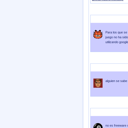
Enviado por
impeeza
Envi
Para los que se
juego no ha sid
utilizando googl
Enviado por
PutaOstia
Env
alguien se sabe
Enviado por
kyusawamur
no es freeware 