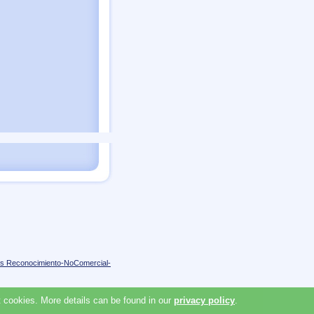
s Reconocimiento-NoComercial-
 cookies. More details can be found in our
privacy policy
.