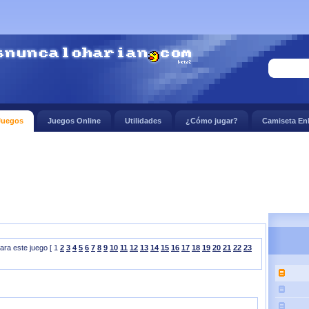
Juegos
Juegos Online
Utilidades
¿Cómo jugar?
Camiseta En
ra este juego [ 1
2
3
4
5
6
7
8
9
10
11
12
13
14
15
16
17
18
19
20
21
22
23