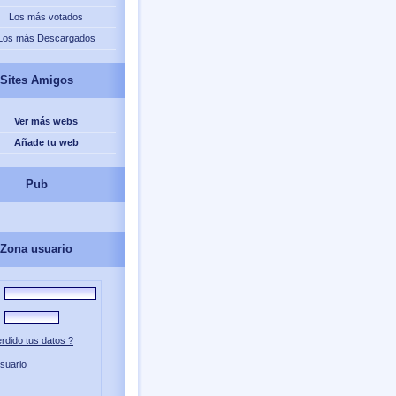
Los más votados
Los más Descargados
Sites Amigos
Ver más webs
Añade tu web
Pub
Zona usuario
rdido tus datos ?
suario