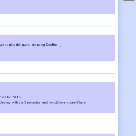
Enviado el
24 de Agosto 2009
a las
02:13:40
annot play this game, try using DosBox ._.
Enviado el
24 de Agosto 2009
a las
02:12:42
games to ENLH?
Destiny, with the 3 episodes, and i would love to see it here.
viado el
01 de Agosto 2009
a las
07:58:58