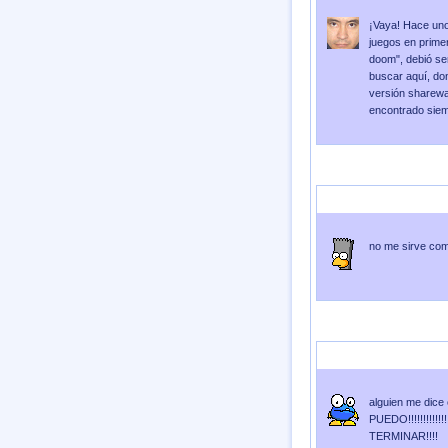
¡Vaya! Hace uno
juegos en primer
doom", debió ser
buscar aquí, don
versión sharewa
encontrado siem
Enviado por
david251008
no me sirve com
Enviado por
lucianita
Envi
alguien me dice
PUEDO!!!!!!!!!!
TERMINAR!!!!