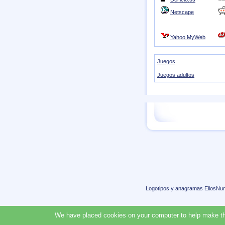
Netscape
Yahoo MyWeb
Juegos
Juegos adultos
Logotipos y anagramas EllosNu
We have placed cookies on your computer to help make thi