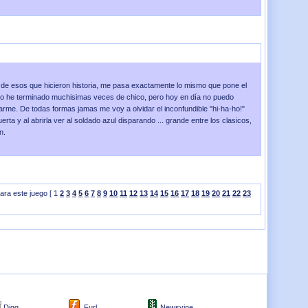
o el
23 de Septiembre 2008
a las
09:04:57
o de esos que hicieron historia, me pasa exactamente lo mismo que pone el
, lo he terminado muchisimas veces de chico, pero hoy en día no puedo
arme. De todas formas jamas me voy a olvidar el inconfundible "hi-ha-ho!"
erta y al abrirla ver al soldado azul disparando ... grande entre los clasicos,
n.
ra este juego [ 1
2
3
4
5
6
7
8
9
10
11
12
13
14
15
16
17
18
19
20
21
22
23
Digg
Furl
Newsvine