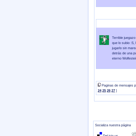
Enviado por
Pickle
Enviad
Terrible juegaz
que lo subio :S
jugarlo sin mare
detrás de una pu
eterno Wolfestei
Paginas de mensajes pa
24
25
26
27
]
Socializa nuestra página
Del.icio.us