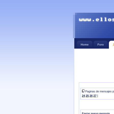
Home
Foro
Paginas de mensajes pa
24
25
26
27
]
Enviar nuevo mensaje