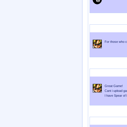
Enviado por
murderCOR3
For those who c
Enviado por
murderCOR3
Great Game!
Cant i upload 
I have Spear of 
Enviado por
couttolenc
En