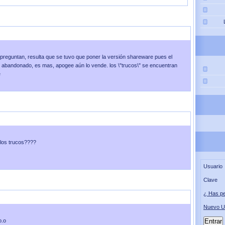
ado el
13 de Diciembre 2012
a las
17:15:58
 preguntan, resulta que se tuvo que poner la versión shareware pues el
o abandonado, es mas, apogee aún lo vende. los \"trucos\" se encuentran
e
iado el
28 de Noviembre 2012
a las
23:03:07
 los trucos????
Usuario
Clave
¿ Has pe
a
Enviado el
23 de Abril 2011
a las
09:19:23
Nuevo U
o.o