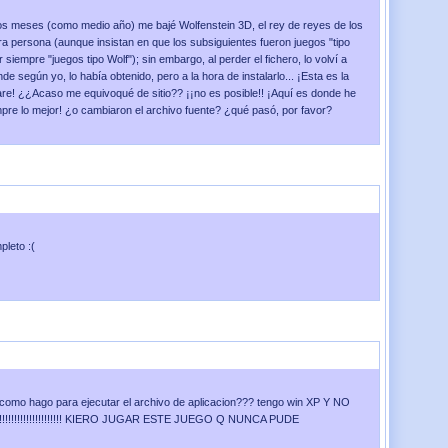
s meses (como medio año) me bajé Wolfenstein 3D, el rey de reyes de los
a persona (aunque insistan en que los subsiguientes fueron juegos "tipo
 siempre "juegos tipo Wolf"); sin embargo, al perder el fichero, lo volví a
de según yo, lo había obtenido, pero a la hora de instalarlo... ¡Esta es la
re! ¿¿Acaso me equivoqué de sitio?? ¡¡no es posible!! ¡Aquí es donde he
pre lo mejor! ¿o cambiaron el archivo fuente? ¿qué pasó, por favor?
Enviado el
06 de Abril 2009
a las
19:56:44
pleto :(
ado el
28 de Octubre 2008
a las
18:17:51
 como hago para ejecutar el archivo de aplicacion??? tengo win XP Y NO
!!!!!!!!!!!!!!!!!!!!!!!! KIERO JUGAR ESTE JUEGO Q NUNCA PUDE