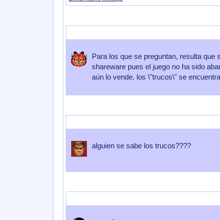
Enviado por
impeeza
Enviado el
13 de Diciembre 2012
a las
17:
Para los que se preguntan, resulta que 
shareware pues el juego no ha sido ab
aún lo vende. los \"trucos\" se encuentr
Enviado por
PutaOstia
Enviado el
28 de Noviembre 2012
a las
2
alguien se sabe los trucos????
Enviado por
kyusawamura
Enviado el
23 de Abril 2011
a las
09: