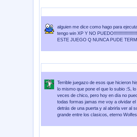
Enviado por
lucianita
Enviado el
28 de Octubre 2008
a las
18:17
alguien me dice como hago para ejecutar
tengo win XP Y NO PUEDO!!!!!!!!!!!!!!!!!!!
ESTE JUEGO Q NUNCA PUDE TERMI
Enviado por
Pickle
Enviado el
23 de Septiembre 2008
a las
09:0
Terrible juegazo de esos que hicieron h
lo mismo que pone el que lo subio :S, 
veces de chico, pero hoy en día no pue
todas formas jamas me voy a olvidar el i
detrás de una puerta y al abrirla ver al 
grande entre los clasicos, eterno Wolfes