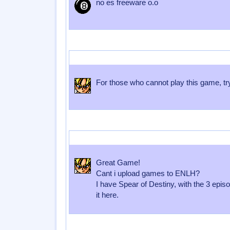
no es freeware o.o
Enviado por
murderCOR3
Enviado el
24 de Agosto 2009
a las
02
For those who cannot play this game, tr
Enviado por
murderCOR3
Enviado el
24 de Agosto 2009
a las
02
Great Game!
Cant i upload games to ENLH?
I have Spear of Destiny, with the 3 epis
it here.