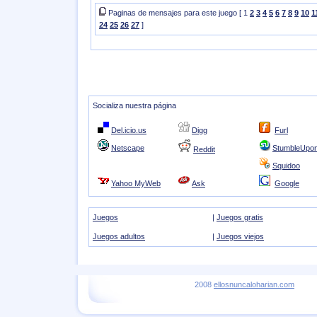
Paginas de mensajes para este juego [ 1
2
3
4
5
6
7
8
9
10
1
24
25
26
27
]
Socializa nuestra página
Del.icio.us
Digg
Furl
Netscape
StumbleUpo
Reddit
Squidoo
Yahoo MyWeb
Ask
Google
Juegos
|
Juegos gratis
Juegos adultos
|
Juegos viejos
2008
ellosnuncaloharian.com