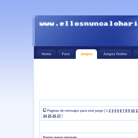
Home
Foro
Juegos
Juegos Online
Paginas de mensajes para este juego [ 1
2
3
4
5
6
7
8
9
10
1
24
25
26
27
]
Enviar nuevo mensaje