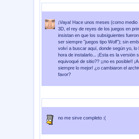
Enviado por
couttolenc
Enviado el
01 de Agosto 2009
a las
07:5
¡Vaya! Hace unos meses (como medio a
3D, el rey de reyes de los juegos en p
insistan en que los subsiguientes fueron
ser siempre "juegos tipo Wolf"); sin emba
volví a buscar aquí, donde según yo, lo 
hora de instalarlo... ¡Esta es la versi
equivoqué de sitio?? ¡¡no es posible!! 
siempre lo mejor! ¿o cambiaron el archi
favor?
Enviado por
david251008
Enviado el
06 de Abril 2009
a las
19:5
no me sirve completo :(