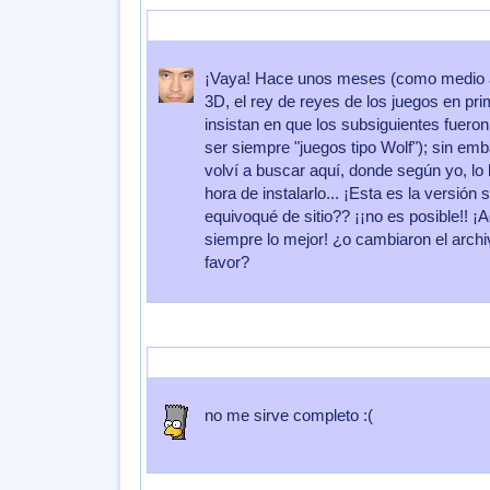
Enviado por
couttolenc
Enviado el
01 de Agosto 2009
a las
07:5
¡Vaya! Hace unos meses (como medio a
3D, el rey de reyes de los juegos en p
insistan en que los subsiguientes fueron
ser siempre "juegos tipo Wolf"); sin emba
volví a buscar aquí, donde según yo, lo 
hora de instalarlo... ¡Esta es la versi
equivoqué de sitio?? ¡¡no es posible!! 
siempre lo mejor! ¿o cambiaron el archi
favor?
Enviado por
david251008
Enviado el
06 de Abril 2009
a las
19:5
no me sirve completo :(