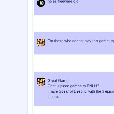
no es freeware o.o
Enviado por
murderCOR3
Enviado el
24 de Agosto 2009
a las
02
For those who cannot play this game, tr
Enviado por
murderCOR3
Enviado el
24 de Agosto 2009
a las
02
Great Game!
Cant i upload games to ENLH?
I have Spear of Destiny, with the 3 epis
it here.