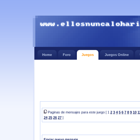
Home
Foro
Juegos
Juegos Online
Paginas de mensajes para este juego [ 1
2
3
4
5
6
7
8
9
10
1
24
25
26
27
]
Enviar nuevo mensaje