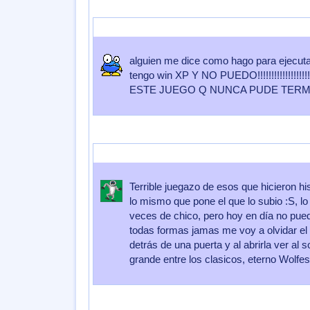
Enviado por
lucianita
Enviado el
28 de Octubre 2008
a las
18:17
alguien me dice como hago para ejecutar
tengo win XP Y NO PUEDO!!!!!!!!!!!!!!!!!!!
ESTE JUEGO Q NUNCA PUDE TERMI
Enviado por
Pickle
Enviado el
23 de Septiembre 2008
a las
09:0
Terrible juegazo de esos que hicieron h
lo mismo que pone el que lo subio :S, 
veces de chico, pero hoy en día no pue
todas formas jamas me voy a olvidar el i
detrás de una puerta y al abrirla ver al 
grande entre los clasicos, eterno Wolfes