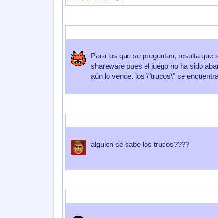
Enviado por
impeeza
Enviado el
13 de Diciembre 2012
a las
17:
Para los que se preguntan, resulta que 
shareware pues el juego no ha sido ab
aún lo vende. los \"trucos\" se encuentr
Enviado por
PutaOstia
Enviado el
28 de Noviembre 2012
a las
2
alguien se sabe los trucos????
Enviado por
kyusawamura
Enviado el
23 de Abril 2011
a las
09: