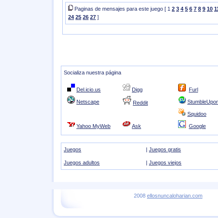
Paginas de mensajes para este juego [ 1
2
3
4
5
6
7
8
9
10
1
24
25
26
27
]
Socializa nuestra página
Del.icio.us
Digg
Furl
Netscape
StumbleUpo
Reddit
Squidoo
Yahoo MyWeb
Ask
Google
Juegos
|
Juegos gratis
Juegos adultos
|
Juegos viejos
2008
ellosnuncaloharian.com