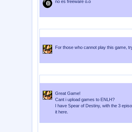
no es freeware o.o
Enviado por
murderCOR3
Enviado el
24 de Agosto 2009
a las
02
For those who cannot play this game, tr
Enviado por
murderCOR3
Enviado el
24 de Agosto 2009
a las
02
Great Game!
Cant i upload games to ENLH?
I have Spear of Destiny, with the 3 epis
it here.