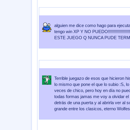
Enviado por
lucianita
Enviado el
28 de Octubre 2008
a las
18:17
alguien me dice como hago para ejecutar
tengo win XP Y NO PUEDO!!!!!!!!!!!!!!!!!!!
ESTE JUEGO Q NUNCA PUDE TERMI
Enviado por
Pickle
Enviado el
23 de Septiembre 2008
a las
09:0
Terrible juegazo de esos que hicieron h
lo mismo que pone el que lo subio :S, 
veces de chico, pero hoy en día no pue
todas formas jamas me voy a olvidar el i
detrás de una puerta y al abrirla ver al 
grande entre los clasicos, eterno Wolfes