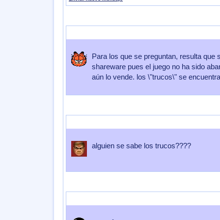
Enviado por
impeeza
Enviado el
13 de Diciembre 2012
a las
17:
Para los que se preguntan, resulta que 
shareware pues el juego no ha sido ab
aún lo vende. los \"trucos\" se encuentr
Enviado por
PutaOstia
Enviado el
28 de Noviembre 2012
a las
2
alguien se sabe los trucos????
Enviado por
kyusawamura
Enviado el
23 de Abril 2011
a las
09: