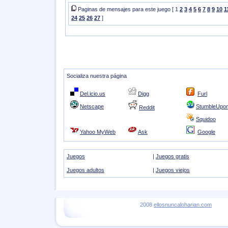
Paginas de mensajes para este juego [ 1
2
3
4
5
6
7
8
9
10
1
24
25
26
27
]
Socializa nuestra página
Del.icio.us
Digg
Furl
Netscape
StumbleUpo
Reddit
Squidoo
Yahoo MyWeb
Ask
Google
Juegos
|
Juegos gratis
Juegos adultos
|
Juegos viejos
2008
ellosnuncaloharian.com