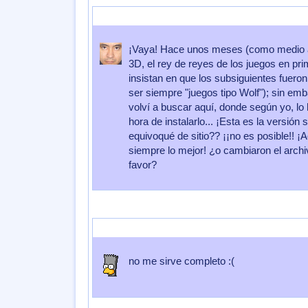
Enviado por
couttolenc
Enviado el
01 de Agosto 2009
a las
07:5
¡Vaya! Hace unos meses (como medio a
3D, el rey de reyes de los juegos en p
insistan en que los subsiguientes fueron
ser siempre "juegos tipo Wolf"); sin emba
volví a buscar aquí, donde según yo, lo 
hora de instalarlo... ¡Esta es la versi
equivoqué de sitio?? ¡¡no es posible!! 
siempre lo mejor! ¿o cambiaron el archi
favor?
Enviado por
david251008
Enviado el
06 de Abril 2009
a las
19:5
no me sirve completo :(