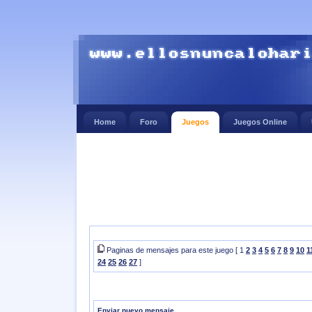
Home
Foro
Juegos
Juegos Online
Paginas de mensajes para este juego [ 1
2
3
4
5
6
7
8
9
10
1
24
25
26
27
]
Enviar nuevo mensaje